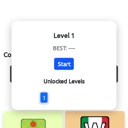
Level 1
BEST:
----
Coreball – Gioco di Precisione Online
Start
CURRENT:
----
BEST:
----
Unlocked Levels
Giochi puzzle popolari
1