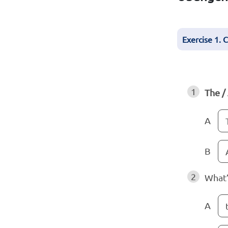
Exercise 1. C
1
The /
A
B
2
What
A