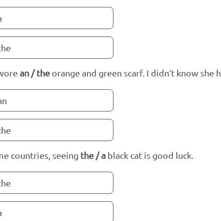
a
the
 wore
an / the
orange and green scarf. I didn’t know she 
an
the
me countries, seeing
the / a
black cat is good luck.
the
a