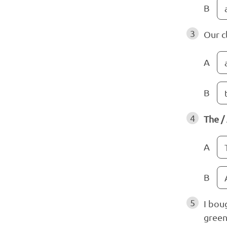
B
3
Our c
A
B
4
The /
A
B
5
I bou
green