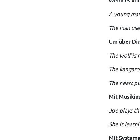
Wenn es vor
A young man 
The man use
Um über Din
The wolf is 
The kangaroo
The heart p
Mit Musikin
Joe plays th
She is learni
Mit Systeme