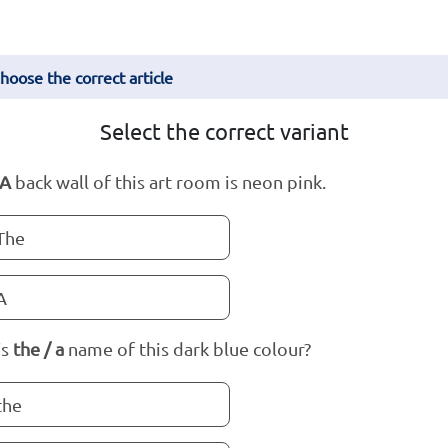
hoose the correct article
Select the correct variant
 A
back wall of this art room is neon pink.
The
A
’s
the / a
name of this dark blue colour?
the