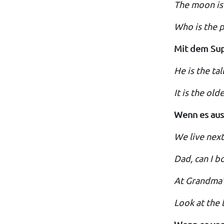
The moon is 
Who is the p
Mit dem Sup
He is the tal
It is the old
Wenn es aus
We live next 
Dad, can I bo
At Grandma’
Look at the 