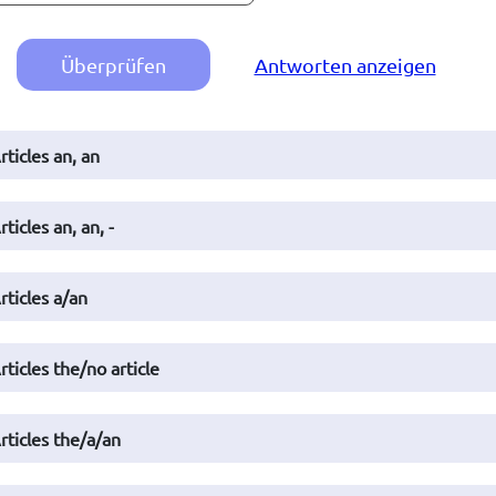
Überprüfen
Antworten anzeigen
rticles an, an
rticles an, an, -
rticles a/an
rticles the/no article
rticles the/a/an