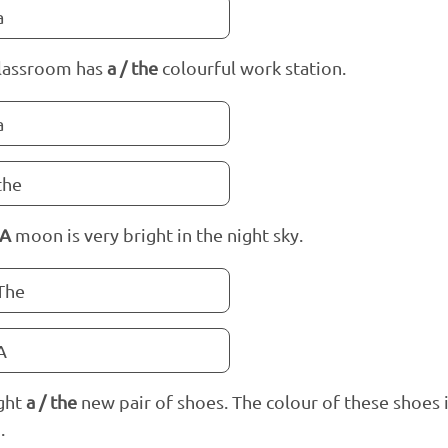
a
lassroom has
a / the
colourful work station.
a
the
 A
moon is very bright in the night sky.
The
A
ght
a / the
new pair of shoes. The colour of these shoes i
.