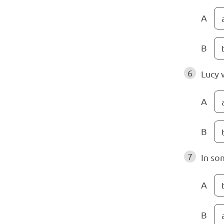
A
B
6
Lucy
A
B
7
In so
A
B