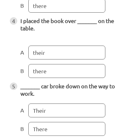
B
there
4
I placed the book over _______ on the
table.
A
their
B
there
5
_______ car broke down on the way to
work.
A
Their
B
There