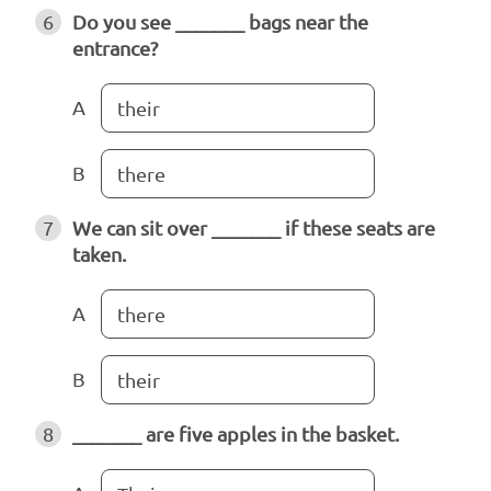
6
Do you see _______ bags near the
entrance?
A
their
B
there
7
We can sit over _______ if these seats are
taken.
A
there
B
their
8
_______ are five apples in the basket.