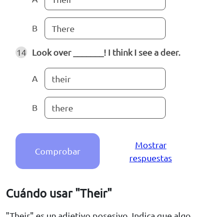
B
There
14
Look over _______! I think I see a deer.
A
their
B
there
Mostrar
Comprobar
respuestas
Cuándo usar "Their"
"Their" es un adjetivo posesivo. Indica que algo