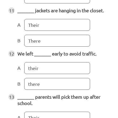
11
_______ jackets are hanging in the closet.
A
Their
B
There
12
We left _______ early to avoid traffic.
A
their
B
there
13
_______ parents will pick them up after
school.
A
Their