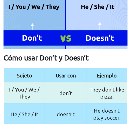
Cómo usar Don’t y Doesn’t
Sujeto
Usar con
Ejemplo
I / You / We /
They don’t like
don’t
They
pizza.
He doesn’t
He / She / It
doesn’t
play soccer.