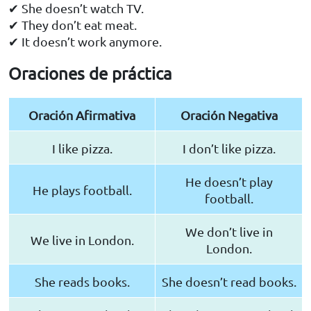
✔ She doesn’t watch TV.
✔ They don’t eat meat.
✔ It doesn’t work anymore.
Oraciones de práctica
Oración Afirmativa
Oración Negativa
I like pizza.
I don’t like pizza.
He doesn’t play
He plays football.
football.
We don’t live in
We live in London.
London.
She reads books.
She doesn’t read books.