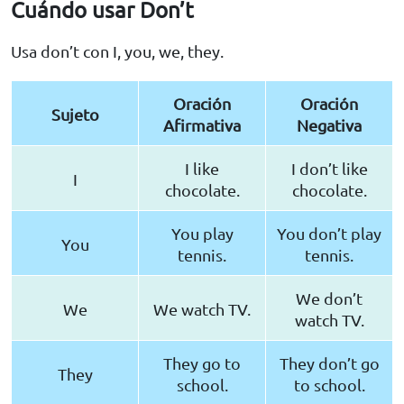
Cuándo usar Don’t
Usa don’t con I, you, we, they.
Oración
Oración
Sujeto
Afirmativa
Negativa
I like
I don’t like
I
chocolate.
chocolate.
You play
You don’t play
You
tennis.
tennis.
We don’t
We
We watch TV.
watch TV.
They go to
They don’t go
They
school.
to school.