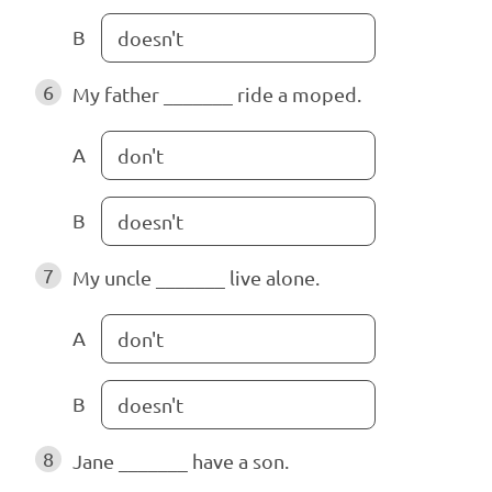
B
doesn't
6
My father _______ ride a moped.
A
don't
B
doesn't
7
My uncle _______ live alone.
A
don't
B
doesn't
8
Jane _______ have a son.