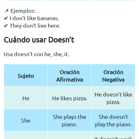
📌 Ejemplos:
✔ I don’t like bananas.
✔ They don’t live here.
Cuándo usar Doesn’t
Usa doesn’t con he, she, it.
Oración
Oración
Sujeto
Afirmativa
Negativa
He doesn’t like
He
He likes pizza.
pizza.
She plays the
She doesn’t
She
piano.
play the piano.
It doesn’t work