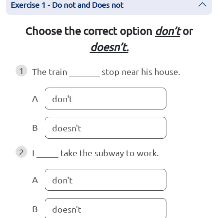
Exercise 1 - Do not and Does not
Choose the correct option
don’t
or
doesn’t.
1
The train _______ stop near his house.
A
don't
B
doesn't
2
I _____ take the subway to work.
A
don't
B
doesn't