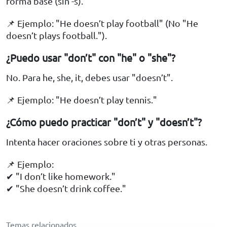
forma base (sin -s).
📌 Ejemplo: "He doesn’t play football" (No "He
doesn’t plays football.").
¿Puedo usar "don’t" con "he" o "she"?
No. Para he, she, it, debes usar "doesn’t".
📌 Ejemplo: "He doesn’t play tennis."
¿Cómo puedo practicar "don’t" y "doesn’t"?
Intenta hacer oraciones sobre ti y otras personas.
📌 Ejemplo:
✔ "I don’t like homework."
✔ "She doesn’t drink coffee."
Temas relacionados