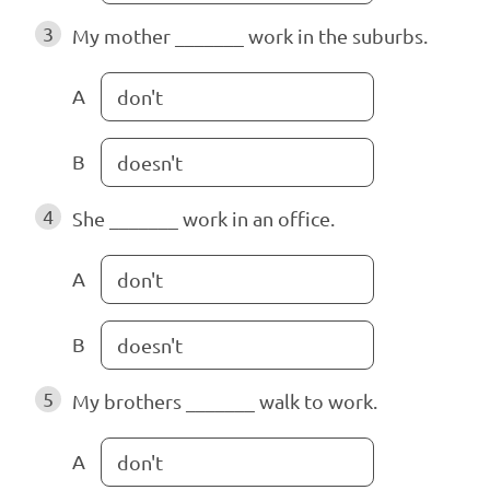
3
My mother _______ work in the suburbs.
A
don't
B
doesn't
4
She _______ work in an office.
A
don't
B
doesn't
5
My brothers _______ walk to work.
A
don't