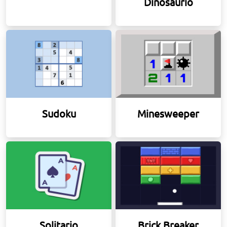
Dinosaurio
Sudoku
Minesweeper
Solitario
Brick Breaker