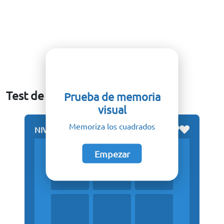
Test de Memoria
Prueba de memoria
visual
Memoriza los cuadrados
VIDAS
NIVEL
0
LEFT
:
2
Empezar