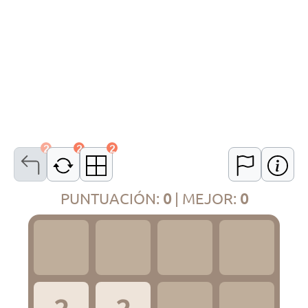
2
2
2
PUNTUACIÓN
:
0
|
MEJOR
:
0