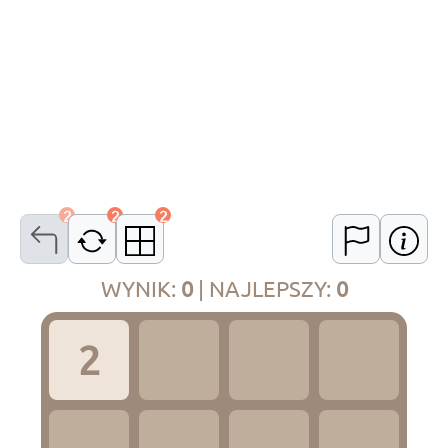
2
2
2
WYNIK
:
0
|
NAJLEPSZY
:
0
2