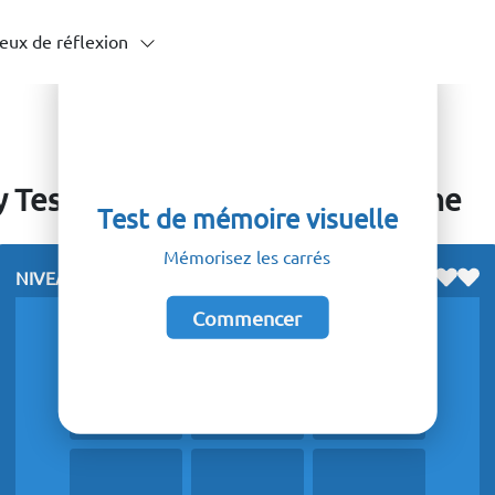
eux de réflexion
Test – Test de Mémoire en Ligne
Test de mémoire visuelle
Mémorisez les carrés
VIES
NIVEAU
0
LEFT
:
2
Commencer