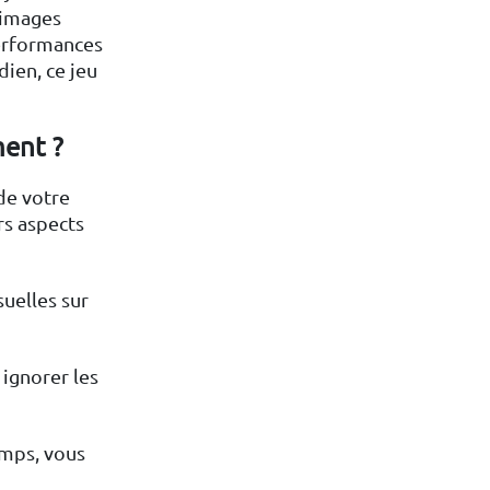
 images
performances
ien, ce jeu
ment ?
de votre
urs aspects
uelles sur
 ignorer les
emps, vous