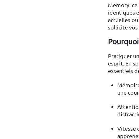
Memory, ce d
identiques 
actuelles ou
sollicite vo
Pourquoi
Pratiquer un
esprit. En so
essentiels d
Mémoire 
une cour
Attentio
distract
Vitesse 
apprenez