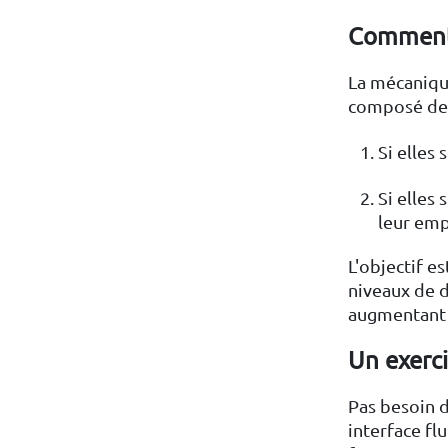
Comment 
La mécanique
composé de c
Si elles 
Si elles
leur emp
L'objectif e
niveaux de d
augmentant 
Un exerci
Pas besoin d
interface flu