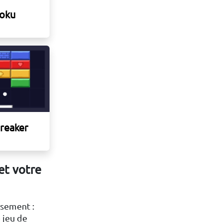
oku
Breaker
et votre
ssement :
 jeu de