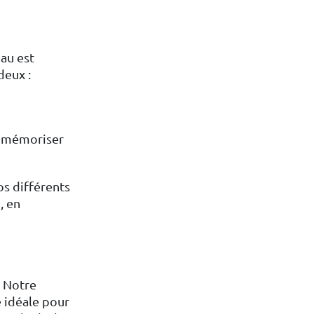
eau est
deux :
ez mémoriser
os différents
, en
. Notre
té idéale pour