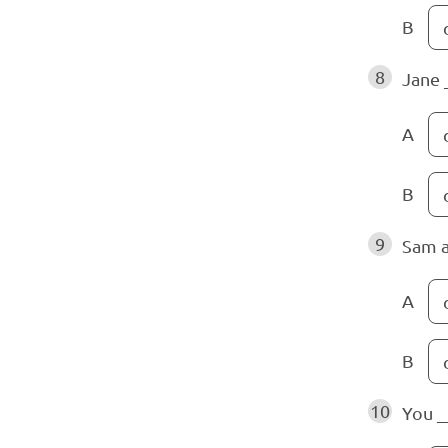
B
8
Jane 
A
B
9
Sam a
A
B
10
You _