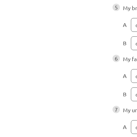
5
My br
A
B
6
My fa
A
B
7
My un
A