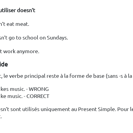
 utiliser doesn’t
’t eat meat.
n’t go to school on Sundays.
’t work anymore.
ide
 le verbe principal reste à la forme de base (sans -s à la 
likes music. - WRONG
ike music. - CORRECT
sn’t sont utilisés uniquement au Present Simple. Pour l
.