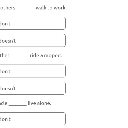
others _______ walk to work.
don't
doesn't
ther _______ ride a moped.
don't
doesn't
cle _______ live alone.
don't