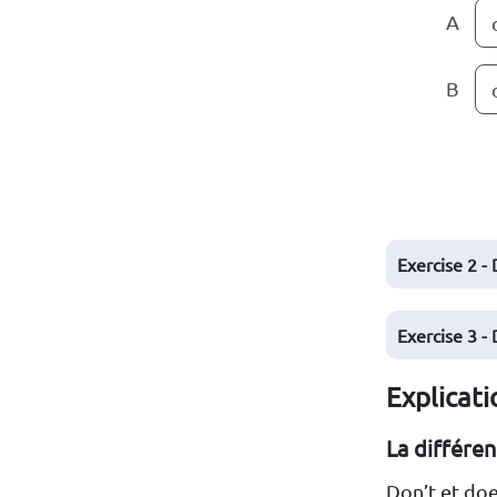
A
B
Exercise 2 -
Exercise 3 -
Explicati
La différen
Don’t et doe