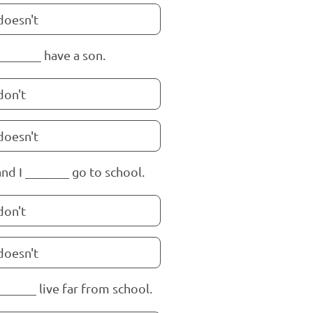
doesn't
_______ have a son.
don't
doesn't
nd I _______ go to school.
don't
doesn't
______ live far from school.