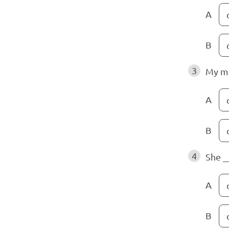
A
B
3
My mo
A
B
4
She _
A
B