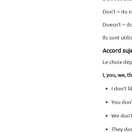
Don’t = do 
Doesn’t = d
Ils sont uti
Accord suj
Le choix dép
I, you, we, t
I don’t l
You don’
We don’t
They don