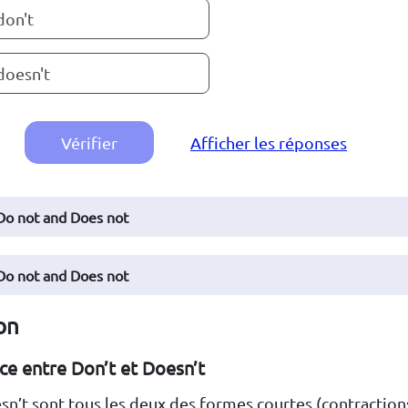
don't
doesn't
Vérifier
Afficher les réponses
 Do not and Does not
 Do not and Does not
on
ce entre Don’t et Doesn’t
sn’t sont tous les deux des formes courtes (contractions