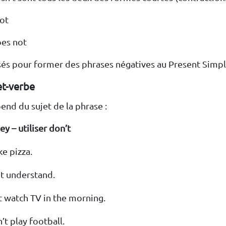
not
oes not
lisés pour former des phrases négatives au Present Simpl
et-verbe
end du sujet de la phrase :
hey – utiliser don’t
ike pizza.
t understand.
 watch TV in the morning.
’t play football.