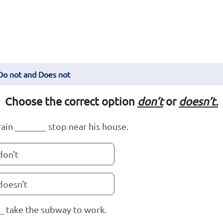
 Do not and Does not
Choose the correct option
don’t
or
doesn’t.
rain _______ stop near his house.
don't
doesn't
__ take the subway to work.