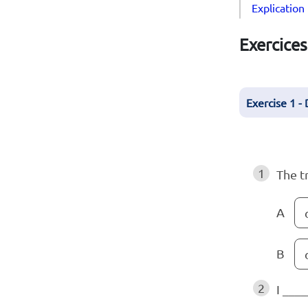
Explication
Exercices
Exercise 1 -
1
The t
A
B
2
I ___