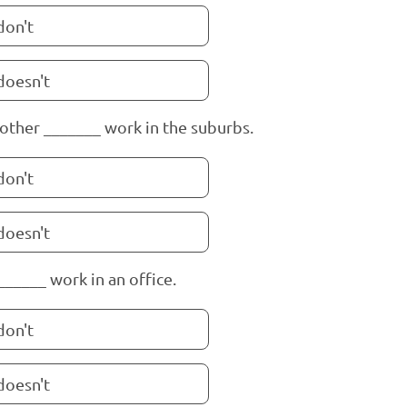
don't
doesn't
ther _______ work in the suburbs.
don't
doesn't
______ work in an office.
don't
doesn't