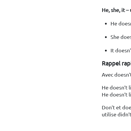
He, she, it –
He doesn
She does
It doesn
Rappel rap
Avec doesn’t,
He doesn’t 
He doesn’t l
Don’t et doe
utilise didn’t