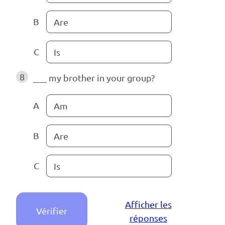
B
Are
C
Is
8
___ my brother in your group?
A
Am
B
Are
C
Is
Afficher les
Vérifier
réponses