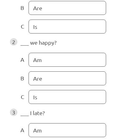
B
Are
C
Is
2
___ we happy?
A
Am
B
Are
C
Is
3
___ I late?
A
Am