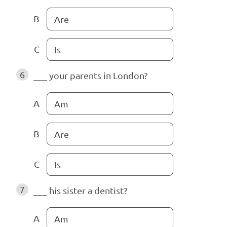
B
Are
C
Is
6
___ your parents in London?
A
Am
B
Are
C
Is
7
___ his sister a dentist?
A
Am