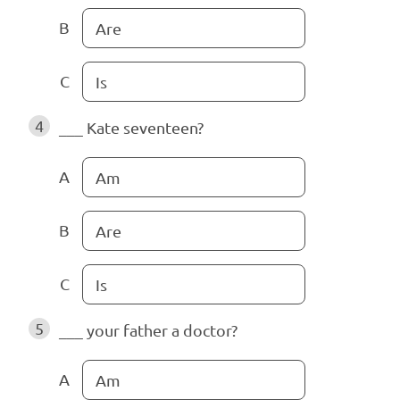
B
Are
C
Is
4
___ Kate seventeen?
A
Am
B
Are
C
Is
5
___ your father a doctor?
A
Am