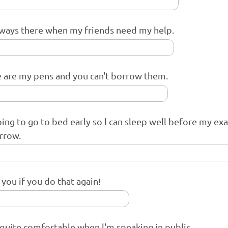
lways there when my friends need my help.
 are my pens and you can't borrow them.
oing to go to bed early so l can sleep well before my ex
rrow.
it you if you do that again!
l quite comfortable when l'm speaking in public.