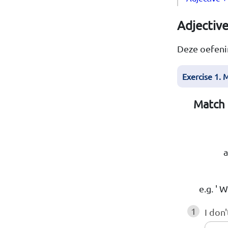
Adjectiv
Deze oefenin
Exercise 1. 
Match 
a
e.g. ' 
1
I don