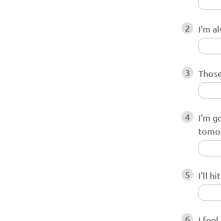
2
I'm a
3
Those
4
I'm g
tomo
5
I'll h
6
I fee