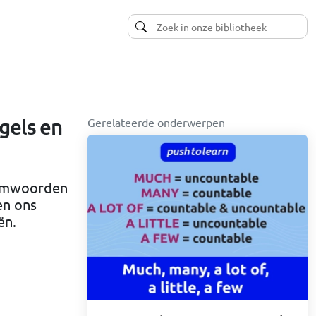
Gerelateerde onderwerpen
gels en
aamwoorden
en ons
ën.