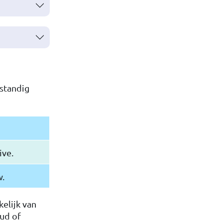
fstandig
ive.
w.
elijk van
ud of