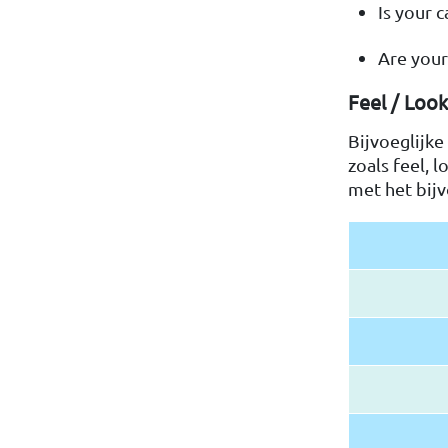
Is your 
Are your
Feel / Look
Bijvoeglijk
zoals feel, 
met het bijv