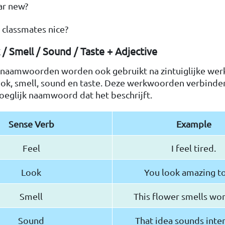
car new?
 classmates nice?
 / Smell / Sound / Taste + Adjective
e naamwoorden worden ook gebruikt na zintuiglijke w
look, smell, sound en taste. Deze werkwoorden verbinde
oeglijk naamwoord dat het beschrijft.
Sense Verb
Example
Feel
I feel tired.
Look
You look amazing t
Smell
This flower smells won
Sound
That idea sounds inter