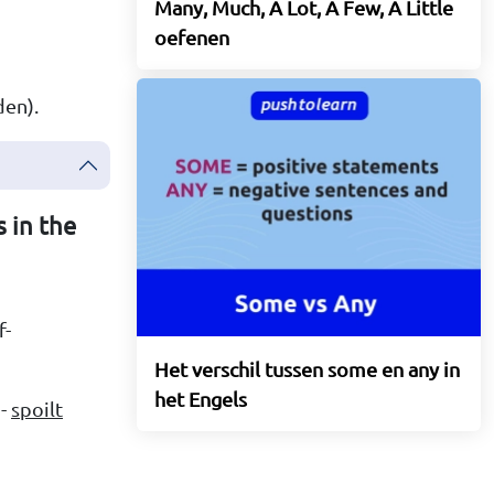
Many, Much, A Lot, A Few, A Little
oefenen
den).
 in the
f-
Het verschil tussen some en any in
het Engels
 -
spoilt