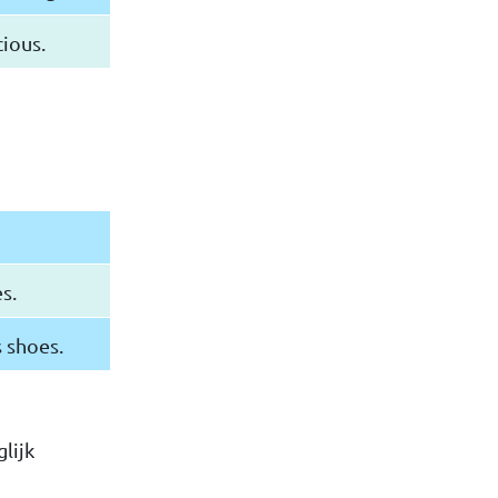
cious.
s.
 shoes.
lijk