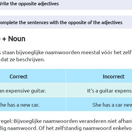
Write the opposite adjectives
Complete the sentences with the opposite of the adjectives
e + Noun
s staan bijvoeglijke naamwoorden meestal vóór het zel
at ze beschrijven.
Correct
Incorrect
 an expensive guitar.
It’s a guitar expens
he has a new car.
She has a car ne
regel: Bijvoeglijke naamwoorden veranderen niet afhank
ndig naamwoord. Of het zelfstandig naamwoord enkelvo