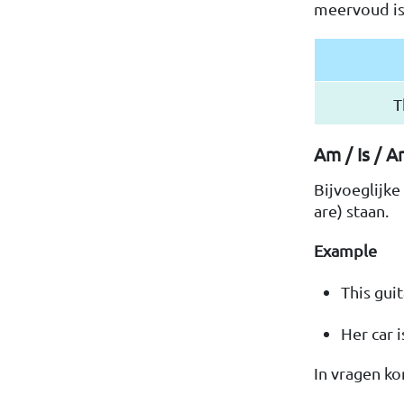
meervoud is,
T
Am / Is / A
Bijvoeglijk
are) staan.
Example
This guit
Her car i
In vragen ko