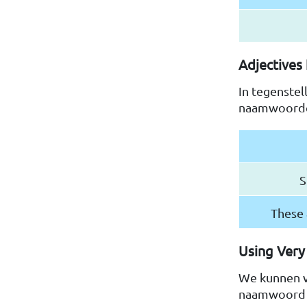
Adjective
In tegenste
naamwoorde
S
These 
Using Very
We kunnen v
naamwoord t