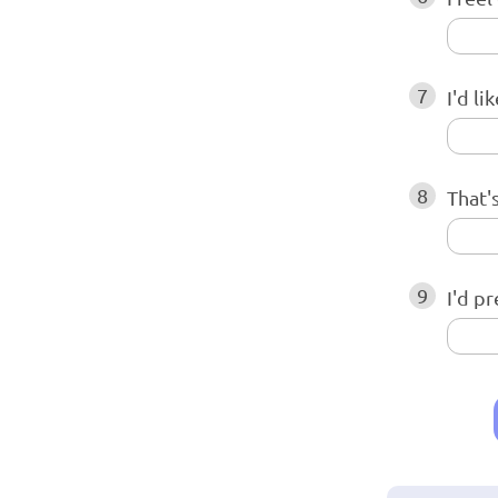
7
I'd l
8
That'
9
I'd p