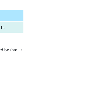
ts.
 be (am, is,