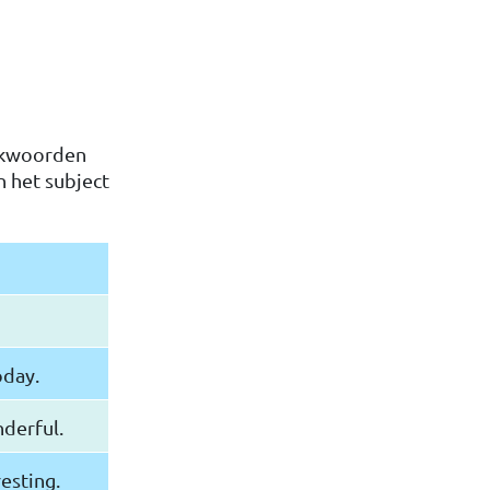
erkwoorden
n het subject
oday.
derful.
esting.