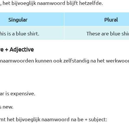
 het bijvoeglijk naamwoord blijft hetzelfde.
Singular
Plural
his is a blue shirt.
These are blue shir
re + Adjective
e naamwoorden kunnen ook zelfstandig na het werkwoord
ar is expensive.
s new.
mt het bijvoeglijk naamwoord na be + subject: