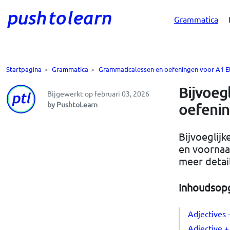
Grammatica
Startpagina
>
Grammatica
>
Grammaticalessen en oefeningen voor A1 E
Bijvoeg
Bijgewerkt op februari 03, 2026
by PushtoLearn
oefeni
Bijvoeglij
en voornaa
meer detai
Inhoudsop
Adjectives
Adjective 