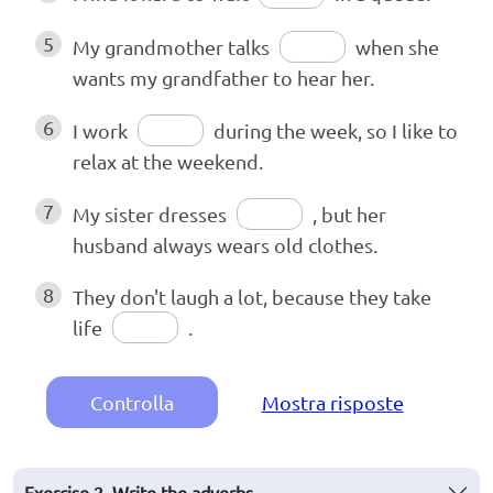
5
My grandmother talks
when she
wants my grandfather to hear her.
6
I work
during the week, so I like to
relax at the weekend.
7
My sister dresses
, but her
husband always wears old clothes.
8
They don't laugh a lot, because they take
life
.
Controlla
Mostra risposte
Exercise 2. Write the adverbs