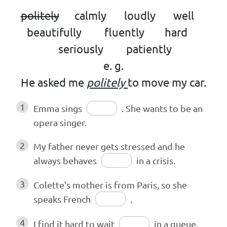
politely
calmly loudly well
beautifully fluently hard
seriously patiently
e. g.
He asked me
politely
to move my car.
1
Emma sings
. She wants to be an
opera singer.
2
My father never gets stressed and he
always behaves
in a crisis.
3
Colette's mother is from Paris, so she
speaks French
.
4
I find it hard to wait
in a queue.