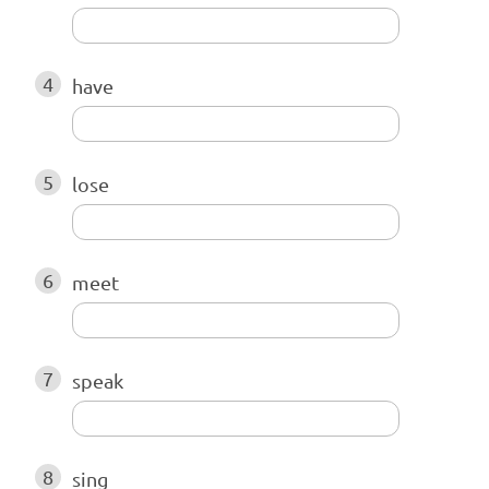
4
have
5
lose
6
meet
7
speak
8
sing