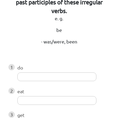
past participles of these irregular
verbs.
e. g.
be
- was/were, been
1
do
2
eat
3
get