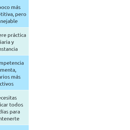
poco más
itiva, pero
nejable
re práctica
iaria y
nstancia
ompetencia
menta,
arios más
ctivos
cesitas
icar todos
días para
tenerte