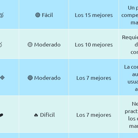
Un 
🥈
🟢 Fácil
Los 15 mejores
compet
ma
Requie

🟡 Moderado
Los 10 mejores
d
co
La c
au
 🔷
🔵 Moderado
Los 7 mejores
usu
a
Ne
pract
❤️
🔥 Difícil
Los 7 mejores
los 
man