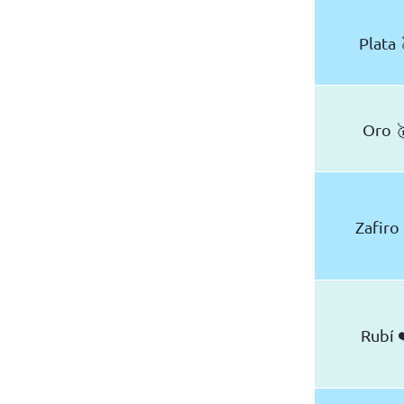
Plata 
Oro 
Zafiro
Rubí 