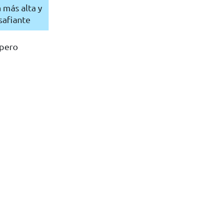
a más alta y
safiante
—pero