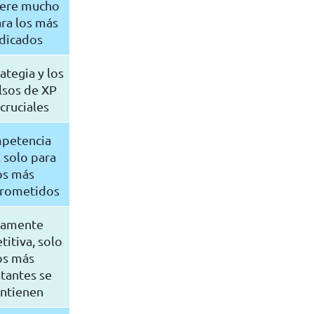
ere mucho
ara los más
dicados
ategia y los
lsos de XP
cruciales
petencia
, solo para
os más
rometidos
tamente
itiva, solo
os más
tantes se
ntienen