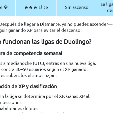
La lig
e 💎
🔥🔥🔥 Élite
Sin ascenso
de
 Después de llegar a Diamante, ya no puedes ascender
guir ganando XP para evitar el descenso.
 funcionan las ligas de Duolingo?
tura de competencia semanal
s a medianoche (UTC), entras en una nueva liga.
 contra 30–50 usuarios según el XP ganado.
es suben, los últimos bajan.
ción de XP y clasificación
en la liga se determina por el XP. Ganas XP al:
 lecciones
habilidades débiles