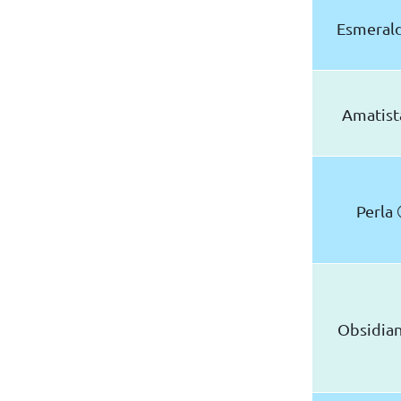
Esmerald
Amatist
Perla
Obsidia