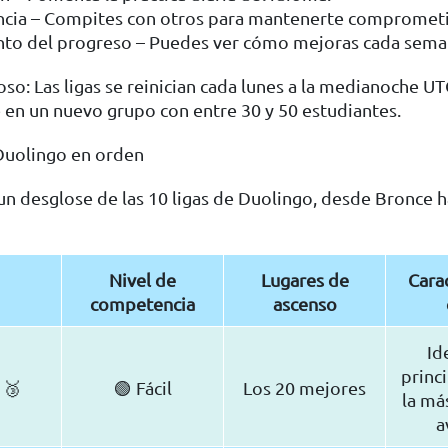
ia – Compites con otros para mantenerte compromet
to del progreso – Puedes ver cómo mejoras cada sema
oso: Las ligas se reinician cada lunes a la medianoche UT
 en un nuevo grupo con entre 30 y 50 estudiantes.
 Duolingo en orden
un desglose de las 10 ligas de Duolingo, desde Bronce h
Nivel de
Lugares de
Carac
competencia
ascenso
Id
princi
 🥉
🟢 Fácil
Los 20 mejores
la más
a