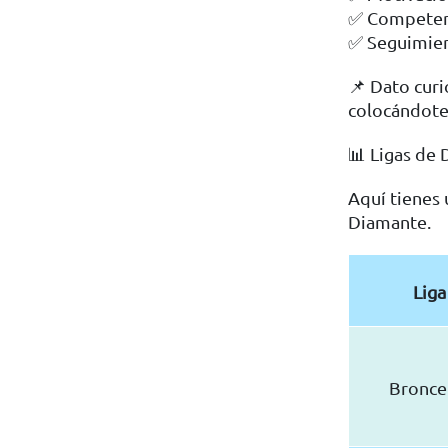
✅ Competenc
✅ Seguimien
📌 Dato curi
colocándote
📊 Ligas de
Aquí tienes 
Diamante.
Liga
Bronce