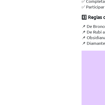
✅ Completar 
✅ Participa
3️⃣ Reglas
📌 De Bronce
📌 De Rubí a
📌 Obsidiana
📌 Diamante