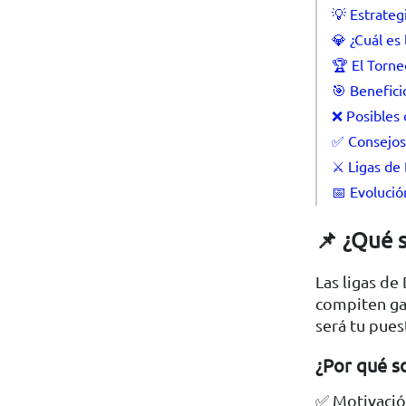
💡 Estrateg
💎 ¿Cuál es 
🏆 El Torne
🎯 Benefici
❌ Posibles 
✅ Consejos 
⚔️ Ligas de
📅 Evolució
📌 ¿Qué s
Las ligas de
compiten ga
será tu pues
¿Por qué so
✅ Motivación