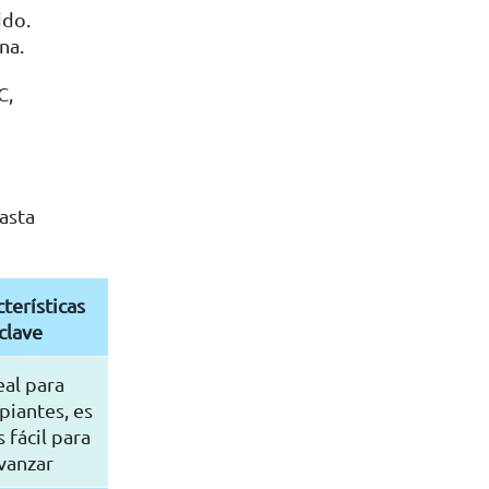
ido.
na.
C,
asta
terísticas
clave
eal para
piantes, es
 fácil para
vanzar