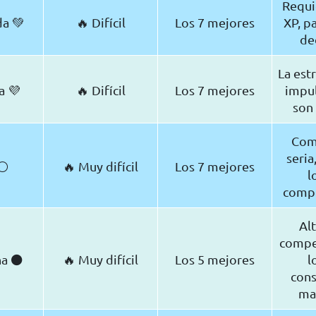
Requi
a 💚
🔥 Difícil
Los 7 mejores
XP, p
de
La estr
a 💜
🔥 Difícil
Los 7 mejores
impu
son 
Com
seria
 ⚪
🔥 Muy difícil
Los 7 mejores
l
comp
Al
compet
na ⚫
🔥 Muy difícil
Los 5 mejores
l
cons
ma