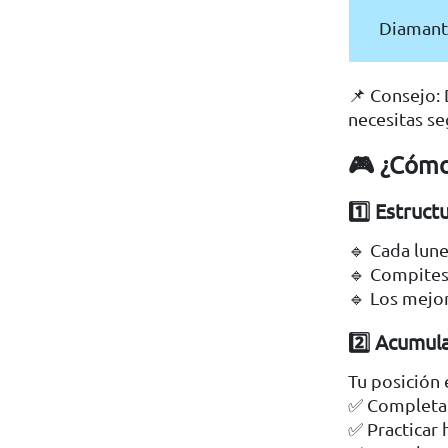
Diamant
📌 Consejo:
necesitas se
🎮 ¿Cómo
1️⃣ Estruc
🔹 Cada lune
🔹 Compites
🔹 Los mejor
2️⃣ Acumula
Tu posición 
✅ Completar
✅ Practicar 