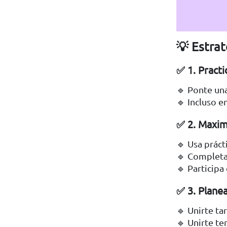
💡 Estrat
✅ 1. Practi
🔹 Ponte una
🔹 Incluso e
✅ 2. Maxim
🔹 Usa prác
🔹 Completa 
🔹 Participa
✅ 3. Planea
🔹 Unirte t
🔹 Unirte te