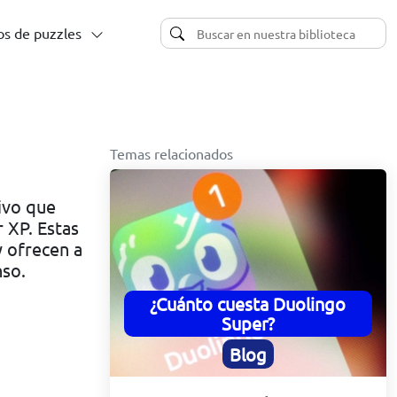
s de puzzles
Temas relacionados
ivo que
 XP. Estas
y ofrecen a
nso.
¿Cuánto cuesta Duolingo
Super?
Blog