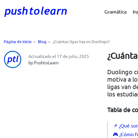
Gramática
In
Página de inicio
>
Blog
>
¿Cuántas ligas hay en Duolingo?
¿Cuánta
Actualizado el 17 de julio, 2025
by PushtoLearn
Duolingo c
motiva a lo
ligas van d
los estudi
Tabla de c
📌 ¿Qué son
🎮 ¿Cómo fu