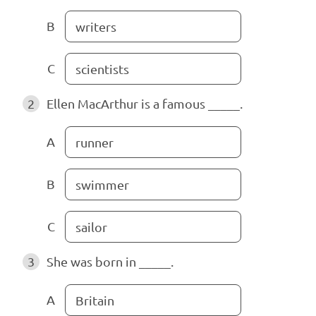
B
writers
C
scientists
2
Ellen MacArthur is a famous _____.
A
runner
B
swimmer
C
sailor
3
She was born in _____.
A
Britain