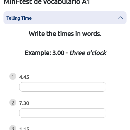
Mini-test de vocabulario A1
Telling Time
Write the times in words.
Example: 3.00 -
three o’clock
1
4.45
2
7.30
3
1.15