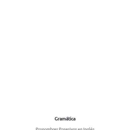
Gramática
Pronombres Posesivos en Inglés