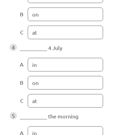
B
on
C
at
4
__________
4 July
A
in
B
on
C
at
5
__________
the morning
A
in