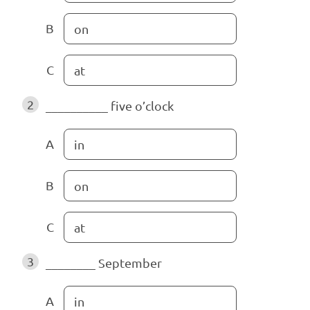
B
on
C
at
2
__________
five o’clock
A
in
B
on
C
at
3
________
September
A
in