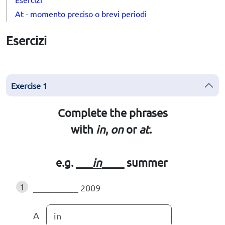
At - momento preciso o brevi periodi
Esercizi
Exercise 1
Complete the phrases
with
in
,
on
or
at
.
e.g. ___
in
____
summer
1
__________
2009
A
in