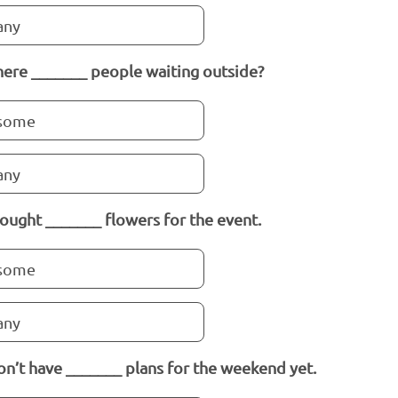
any
here _______ people waiting outside?
some
any
ought _______ flowers for the event.
some
any
n’t have _______ plans for the weekend yet.