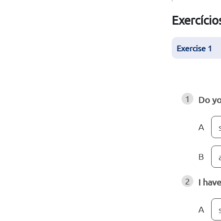
Exercício
Exercise 1
1
Do yo
A
B
2
I hav
A