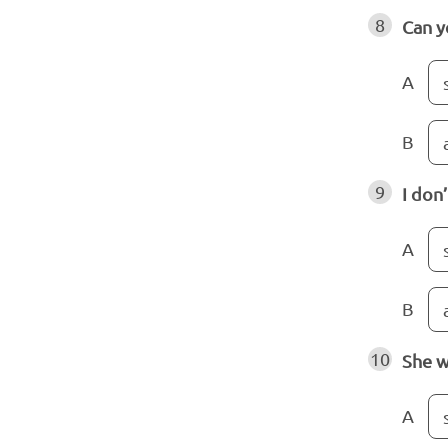
8
Can y
A
B
9
I don
A
B
10
She w
A