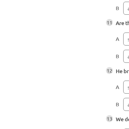
B
11
Are t
A
B
12
He br
A
B
13
We do