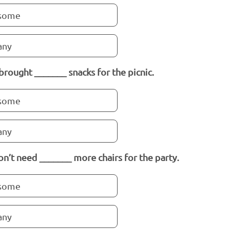
some
any
brought _______ snacks for the picnic.
some
any
n’t need _______ more chairs for the party.
some
any