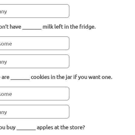
any
n’t have _______ milk left in the fridge.
some
any
 are _______ cookies in the jar if you want one.
some
any
ou buy _______ apples at the store?