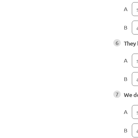
A
B
6
They 
A
B
7
We do
A
B