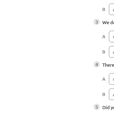
B
3
We do
A
B
4
There
A
B
5
Did y