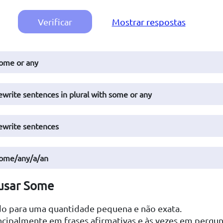
Verificar
Mostrar respostas
some or any
rewrite sentences in plural with some or any
rewrite sentences
some/any/a/an
usar Some
o para uma quantidade pequena e não exata.
ncipalmente em frases afirmativas e às vezes em pergun