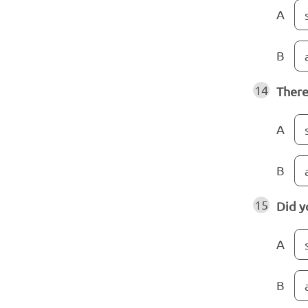
A
B
14
There 
A
B
15
Did y
A
B