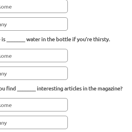
some
any
is _______ water in the bottle if you’re thirsty.
some
any
ou find _______ interesting articles in the magazine?
some
any