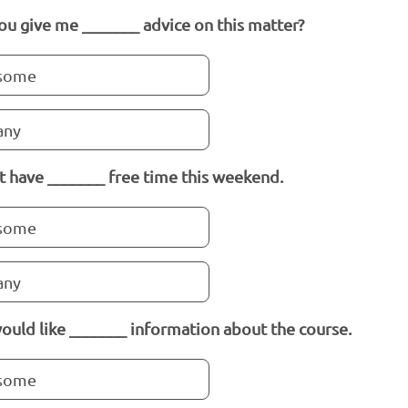
ou give me _______ advice on this matter?
some
any
’t have _______ free time this weekend.
some
any
ould like _______ information about the course.
some