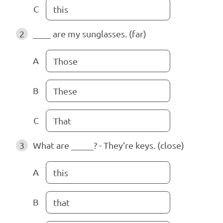
C
this
2
____ are my sunglasses. (far)
A
Those
B
These
C
That
3
What are _____? - They’re keys. (close)
A
this
B
that