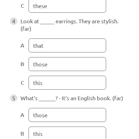
C
these
4
Look at _____ earrings. They are stylish.
(far)
A
that
B
those
C
this
5
What’s ______? - It’s an English book. (far)
A
those
B
this