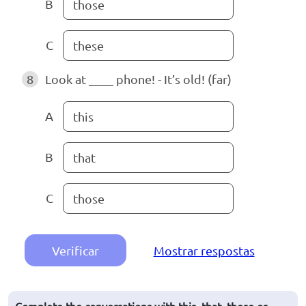
B
those
C
these
8
Look at ____ phone! - It’s old! (far)
A
this
B
that
C
those
Verificar
Mostrar respostas