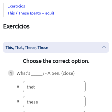
Exercícios
This / These (perto = aqui)
Exercícios
This, That, These, Those
Choose the correct option.
1
What’s _____? - A pen. (close)
A
that
B
these