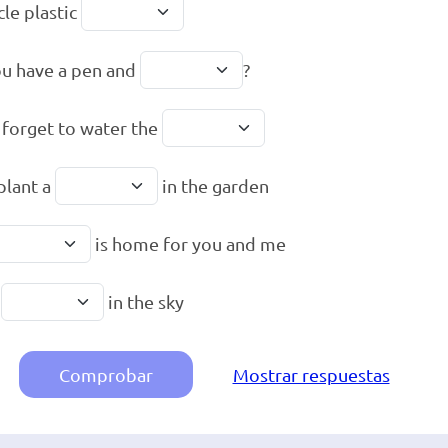
cle plastic
u have a pen and
?
 forget to water the
 plant a
in the garden
is home for you and me
a
in the sky
Comprobar
Mostrar respuestas