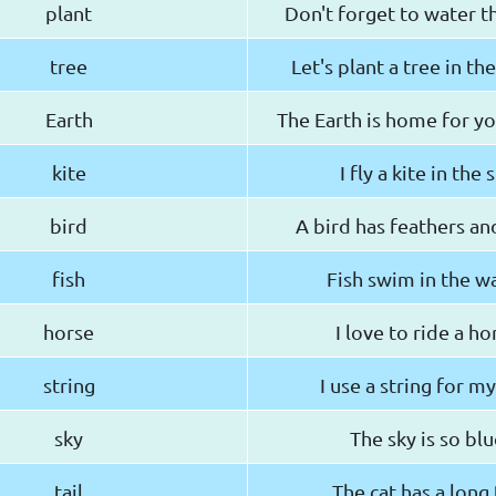
plant
Don't forget to water t
tree
Let's plant a tree in th
Earth
The Earth is home for y
kite
I fly a kite in the 
bird
A bird has feathers an
fish
Fish swim in the w
horse
I love to ride a ho
string
I use a string for my
sky
The sky is so blu
tail
The cat has a long 