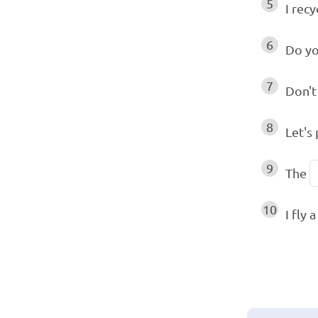
5
I recy
6
Do yo
7
Don't
8
Let's
9
The
10
I fly 