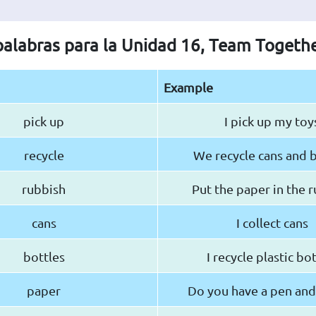
 palabras para la Unidad 16, Team Togeth
Example
pick up
I pick up my toy
recycle
We recycle cans and b
rubbish
Put the paper in the 
cans
I collect cans
bottles
I recycle plastic bo
paper
Do you have a pen and