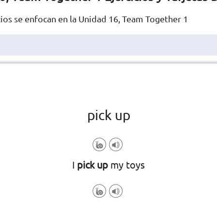
cios se enfocan en la Unidad 16, Team Together 1
Haga clic en la ficha para darle la vuelta
👆
pick up
I
pick up
my toys