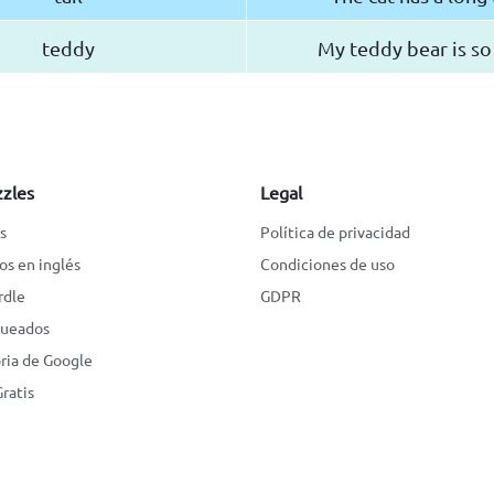
teddy
My teddy bear is so
zzles
Legal
s
Política de privacidad
os en inglés
Condiciones de uso
rdle
GDPR
queados
ia de Google
ratis