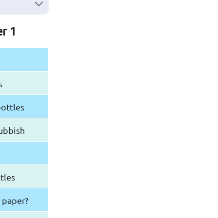
er 1
s
ottles
rubbish
ttles
 paper?