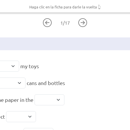
Haga clic en la ficha para darle la vuelta
👆
1
/
17
my toys
cans and bottles
he paper in the
ect