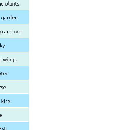
he plants
e garden
ou and me
sky
d wings
ater
rse
 kite
e
tail