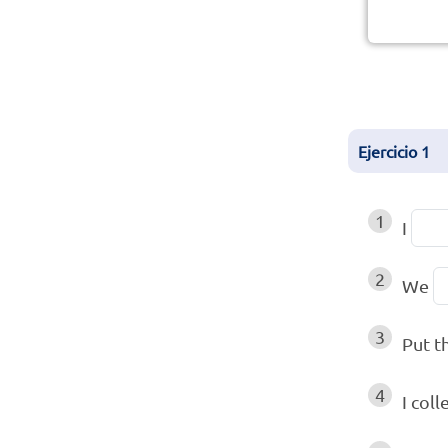
Ejercicio
1
1
I
2
We
3
Put t
4
I coll