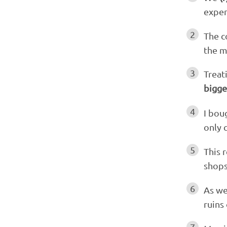
expen
2
The c
the m
3
Treat
bigge
4
I bou
only 
5
This 
shops
6
As we
ruins 
7