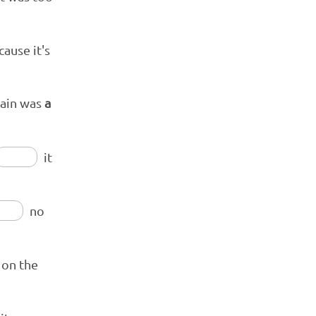
ause it's
gain was
a
it
no
on the