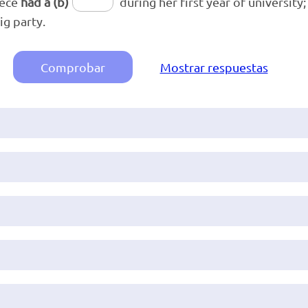
iece
had a (b)
during her first year of university;
ig party.
Comprobar
Mostrar respuestas