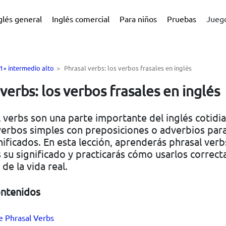
glés general
Inglés comercial
Para niños
Pruebas
Juego
B1+ intermedio alto
>
Phrasal verbs: los verbos frasales en inglés
verbs: los verbos frasales en inglés
 verbs son una parte importante del inglés cotidi
erbos simples con preposiciones o adverbios para
ificados. En esta lección, aprenderás phrasal ver
 su significado y practicarás cómo usarlos correc
 de la vida real.
ontenidos
de Phrasal Verbs