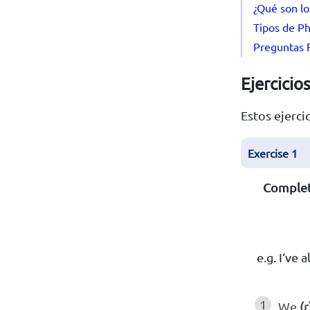
¿Qué son lo
Tipos de Ph
Preguntas F
Ejercicio
Estos ejerci
Exercise 1
Complete
e.g. I‘ve 
1
We
(r