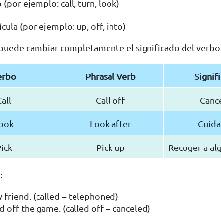
 (por ejemplo: call, turn, look)
cula (por ejemplo: up, off, into)
 puede cambiar completamente el significado del verbo
erbo
Phrasal Verb
Signif
Call
Call off
Canc
ook
Look after
Cuida
ick
Pick up
Recoger a alg
:
y friend. (called = telephoned)
d off the game. (called off = canceled)