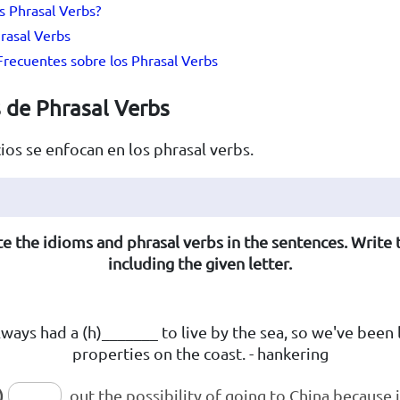
s Phrasal Verbs?
rasal Verbs
recuentes sobre los Phrasal Verbs
s de Phrasal Verbs
cios se enfocan en los phrasal verbs.
 the idioms and phrasal verbs in the sentences. Write
including the given letter.
always had a (h)_______ to live by the sea, so we've been
properties on the coast. - hankering
)
out the possibility of going to China because 