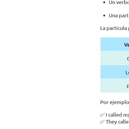
Un verbo
Una partí
La partícula
V
L
P
Por ejemplo
✅ I called m
✅ They calle