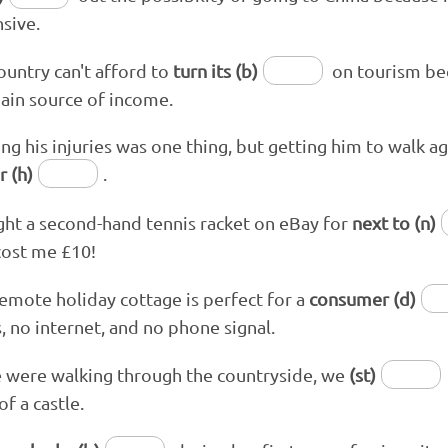
sive.
ountry can't afford to
turn its (b)
on tourism bec
ain source of income.
ing his injuries was one thing, but getting him to walk a
r (h)
.
ght a second-hand tennis racket on eBay for
next to (
n)
cost me £10!
remote holiday cottage is perfect for a
consumer (d)
, no internet, and no phone signal.
 were walking through the countryside, we
(st)
of a castle.