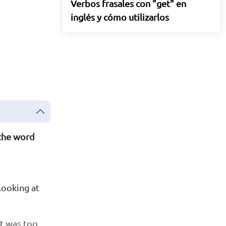
Verbos frasales con "get" en
inglés y cómo utilizarlos
 the word
 looking at
it was too