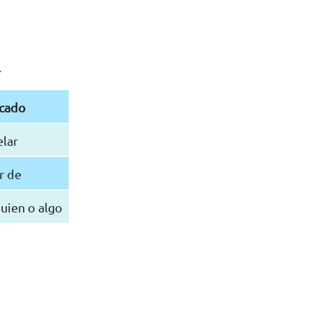
.
icado
elar
r de
uien o algo