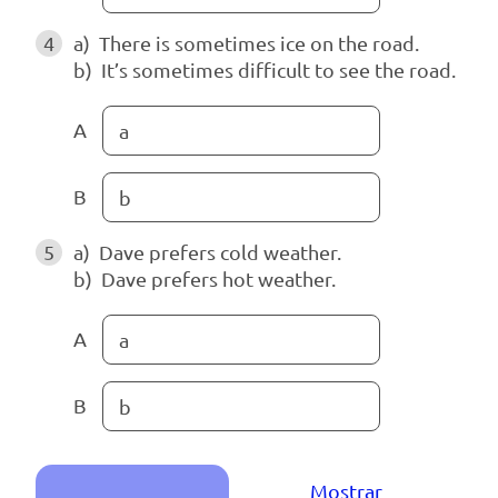
4
a) There is sometimes ice on the road.
b) It’s sometimes difficult to see the road.
A
a
B
b
5
a) Dave prefers cold weather.
b) Dave prefers hot weather.
A
a
B
b
Mostrar