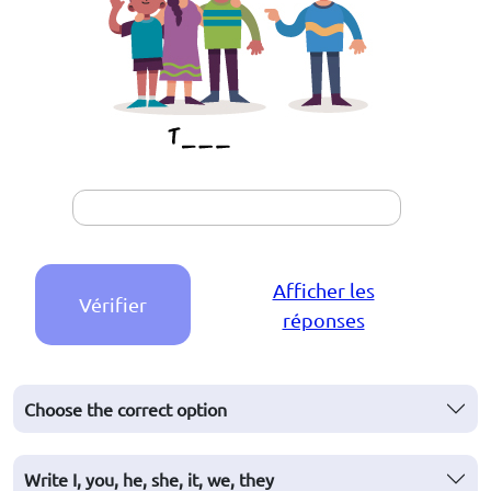
Afficher les
Vérifier
réponses
Choose the correct option
Write I, you, he, she, it, we, they