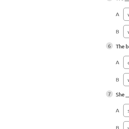
A
B
6
The b
A
B
7
She _
A
B