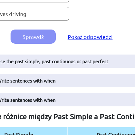
was driving
Sprawdź
Pokaż odpowiedzi
Use the past simple, past continuous or past perfect
Write sentences with when
Write sentences with when
 różnice między Past Simple a Past Cont
Past Simple
Past Continuou