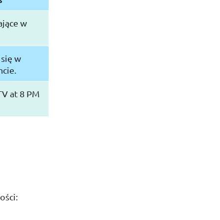
ające w
 się w
cie.
TV at 8 PM
ości: