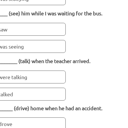
____ (see) him while I was waiting for the bus.
saw
was seeing
_______ (talk) when the teacher arrived.
were talking
talked
_____ (drive) home when he had an accident.
drove