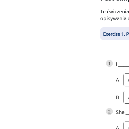
Te ćwiczenia
opisywania c
Exercise 1. 
1
I ___
A
B
2
She _
A