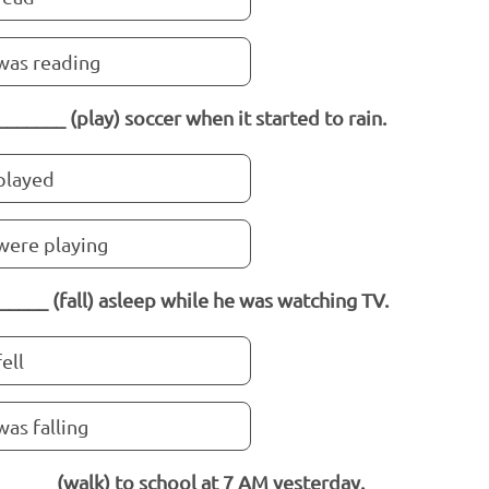
was reading
_______ (play) soccer when it started to rain.
played
were playing
_____ (fall) asleep while he was watching TV.
fell
was falling
_____ (walk) to school at 7 AM yesterday.