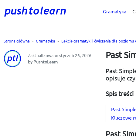
Gramatyka
G
Strona główna
>
Gramatyka
>
Lekcje gramatyki i ćwiczenia dla poziom
Past Sim
Zaktualizowano styczeń 26, 2026
by PushtoLearn
Past Simpl
opisuje czy
Spis treści
Past Simple
Kluczowe r
Past Sim