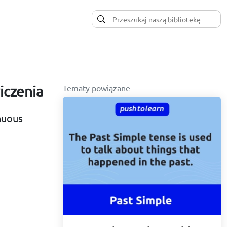
Tematy powiązane
iczenia
nuous