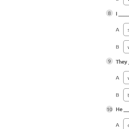
8
I ___
A
B
9
They 
A
B
10
He __
A