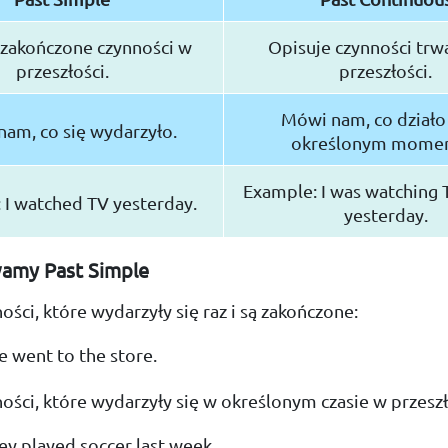
 zakończone czynności w
Opisuje czynności trw
przeszłości.
przeszłości.
Mówi nam, co działo
am, co się wydarzyło.
określonym momen
Example: I was watching 
 I watched TV yesterday.
yesterday.
amy Past Simple
ości, które wydarzyły się raz i są zakończone:
 went to the store.
ości, które wydarzyły się w określonym czasie w przeszł
y played soccer last week.