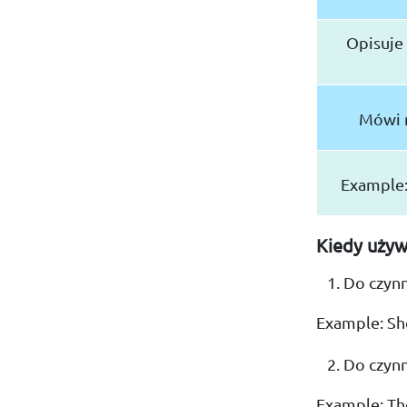
Opisuje
Mówi n
Example:
Kiedy używ
Do czynn
Example: She
Do czynn
Example: The