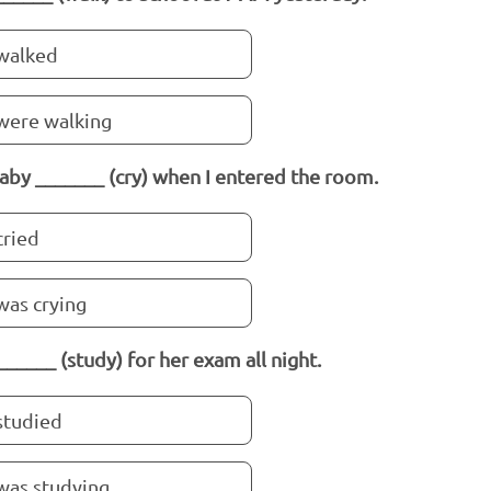
walked
were walking
aby _______ (cry) when I entered the room.
cried
was crying
______ (study) for her exam all night.
studied
was studying