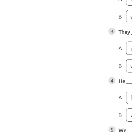
B
3
They 
A
B
4
He __
A
B
5
We __