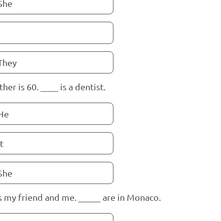
She
They
her is 60. ____ is a dentist.
He
It
She
is my friend and me. _____ are in Monaco.