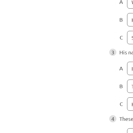
A
B
C
3
His n
A
I
B
C
4
These