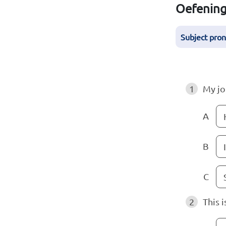
Oefenin
Subject pro
1
My jo
A
B
I
C
2
This i