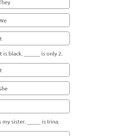
They
We
It
 is black. ______ is only 2.
It
She
s my sister. _____ is Irina.