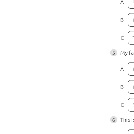
A
B
I
C
5
My fat
A
B
C
6
This 