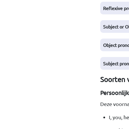
Reflexive p
Subject or O
Object pron
Subject pro
Soorten 
Persoonlij
Deze voorna
I, you, h