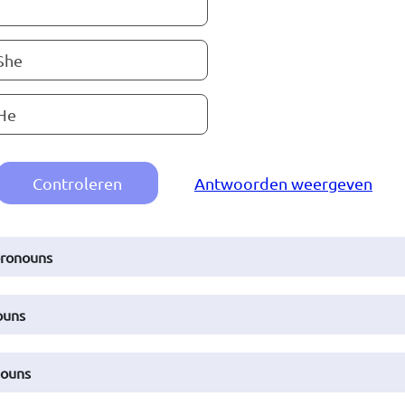
She
He
Controleren
Antwoorden weergeven
pronouns
ouns
nouns