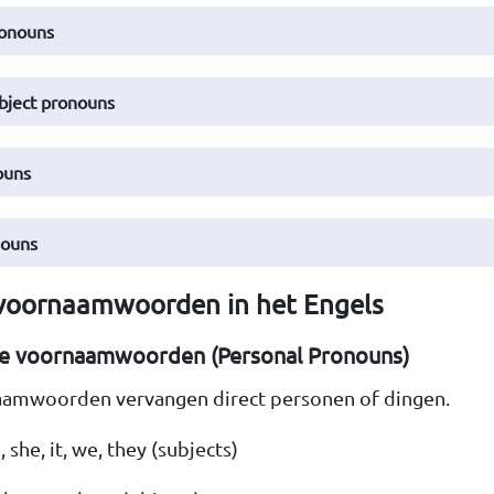
ronouns
bject pronouns
ouns
nouns
voornaamwoorden in het Engels
ke voornaamwoorden (Personal Pronouns)
amwoorden vervangen direct personen of dingen.
e, she, it, we, they (subjects)