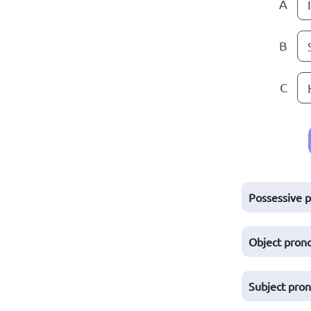
A
I
B
C
Possessive 
Object pron
Subject pro