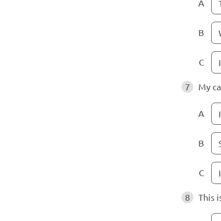
A
B
C
7
My cat
A
B
C
I
8
This i