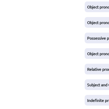
Object pron
Object pron
Possessive 
Object pron
Relative pr
Subject and
Indefinite p