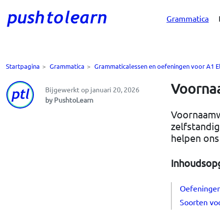
Grammatica
Startpagina
>
Grammatica
>
Grammaticalessen en oefeningen voor A1 E
Voornaa
Bijgewerkt op januari 20, 2026
by PushtoLearn
Voornaamwo
zelfstandi
helpen ons
Inhoudsop
Oefeninge
Soorten vo