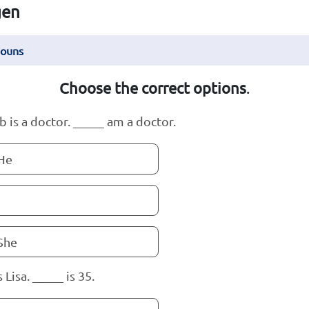
gen
nouns
Choose the correct options
.
b is a doctor. _____ am a doctor.
He
She
s Lisa. _____ is 35.