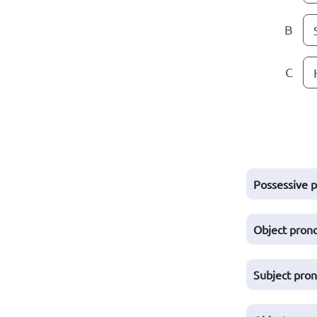
B
C
Possessive 
Object pron
Subject pro