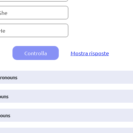
She
He
Controlla
Mostra risposte
pronouns
ouns
nouns