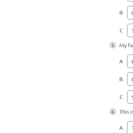
B
I
C
5
My fat
A
B
C
6
This 
A