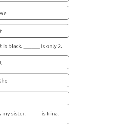
We
It
 is black. ______ is only 2.
It
She
s my sister. _____ is Irina.