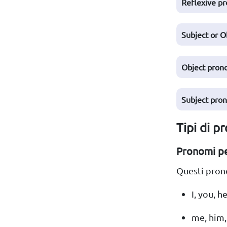
Reflexive p
Subject or O
Object pron
Subject pro
Tipi di p
Pronomi pe
Questi pron
I, you, h
me, him,