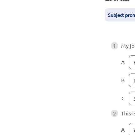
Subject pro
1
My jo
A
B
I
C
2
This i
A