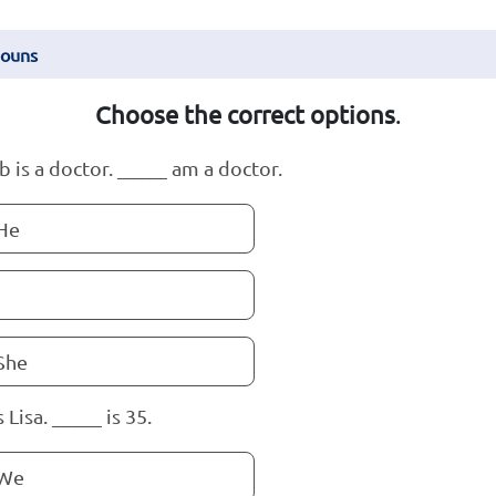
nouns
Choose the correct options
.
b is a doctor. _____ am a doctor.
He
She
s Lisa. _____ is 35.
We