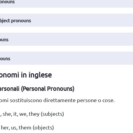
ronouns
bject pronouns
ouns
nouns
ronomi in inglese
rsonali (Personal Pronouns)
omi sostituiscono direttamente persone o cose.
e, she, it, we, they (subjects)
 her, us, them (objects)