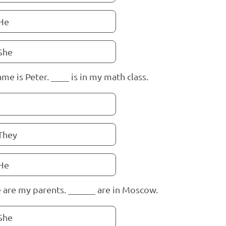
He
She
ame is Peter. ____ is in my math class.
They
He
 are my parents. ______ are in Moscow.
She