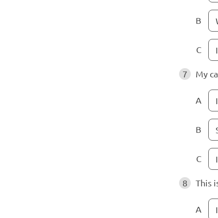
B
C
7
My cat
A
B
C
I
8
This i
A
I