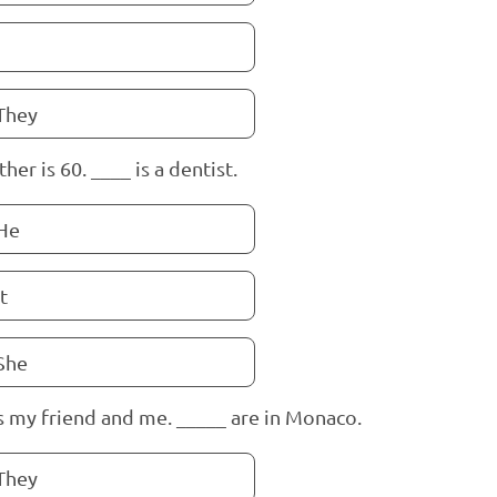
They
her is 60. ____ is a dentist.
He
It
She
is my friend and me. _____ are in Monaco.
They